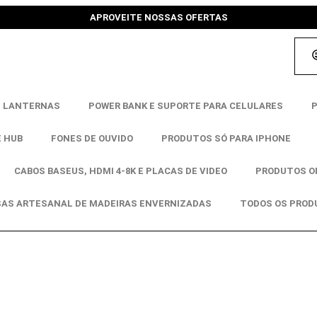
APROVEITE NOSSAS OFERTAS
E LANTERNAS
POWER BANK E SUPORTE PARA CELULARES
P
E HUB
FONES DE OUVIDO
PRODUTOS SÓ PARA IPHONE
CABOS BASEUS, HDMI 4-8K E PLACAS DE VIDEO
PRODUTOS OF
AS ARTESANAL DE MADEIRAS ENVERNIZADAS
TODOS OS PROD