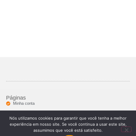
Páginas
Minha conta
Informações
Nós utilizamos cookies para garantir que você tenha a melhor
Segunda a sexta: 08h ás 18h
(85) 92000-04877
experiência em nosso site. Se você continua a usar este site,
assumimos que você está satisfeito.
© 2024 Todos os direitos reservados.