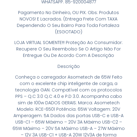
WHATSAPP.
85-920004877
Pagamento No Dinheiro, OU PIX. Obs: Produtos
NOVOS! E Lacrados. (Entrega Frete Com TAXA
Dependendo O Seu Bairro Para Toda Fortaleza
(ESGOTADO)
LOJA VIRTUAL SOMENTE!!! Proteção Ao Consumidor:
Recupere O Seu Reembolso Se O Artigo Não For
Entregue Ou De Acordo Com A Descrição
Descrição
Conheça o carregador Asometech de 65W Feito
com o excelente chip inteligente de carga, a
tecnologia GAN. Compatível com os protocolos
PPS – Q.C 3.0 Q.C 4.0 e P.D 3.0. Acompanha cabo
sim de 100w DADOS GERAIS: Marca: Asometech
Modelo: RCE-6501 Potência: 65W Voltagem: 20V
Amperagem: 5A Dados das portas USB-C e USB-A
USB-C1 – 65W Máximo – 20V 3A Máximo USB-C2 –
65W Máximo – 20V 5A Máximo USB-A – 27W Máximo
– 12V 3A USB-C1 + USB-A 20W 12V3A de forma