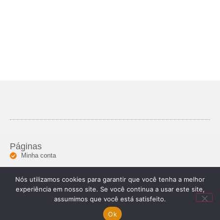
Páginas
Minha conta
Informações
Nós utilizamos cookies para garantir que você tenha a melhor
Segunda a sexta: 08h ás 18h
(85) 92000-04877
experiência em nosso site. Se você continua a usar este site,
assumimos que você está satisfeito.
© 2024 Todos os direitos reservados.
Ok