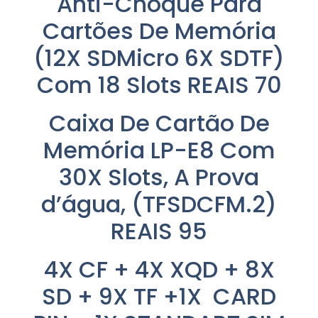
Anti-Choque Para
Cartões De Memória
(12X SDMicro 6X SDTF)
Com 18 Slots REAIS 70
Caixa De Cartão De
Memória LP-E8 Com
30X Slots, A Prova
d’água, (TFSDCFM.2)
REAIS 95
4X CF + 4X XQD + 8X
SD + 9X TF +1X CARD