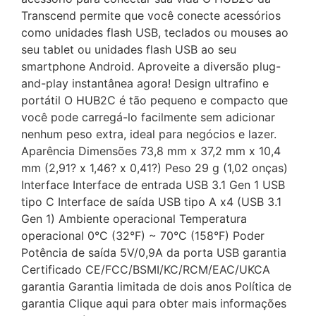
Transcend permite que você conecte acessórios
como unidades flash USB, teclados ou mouses ao
seu tablet ou unidades flash USB ao seu
smartphone Android. Aproveite a diversão plug-
and-play instantânea agora! Design ultrafino e
portátil O HUB2C é tão pequeno e compacto que
você pode carregá-lo facilmente sem adicionar
nenhum peso extra, ideal para negócios e lazer.
Aparência Dimensões 73,8 mm x 37,2 mm x 10,4
mm (2,91? x 1,46? x 0,41?) Peso 29 g (1,02 onças)
Interface Interface de entrada USB 3.1 Gen 1 USB
tipo C Interface de saída USB tipo A x4 (USB 3.1
Gen 1) Ambiente operacional Temperatura
operacional 0°C (32°F) ~ 70°C (158°F) Poder
Potência de saída 5V/0,9A da porta USB garantia
Certificado CE/FCC/BSMI/KC/RCM/EAC/UKCA
garantia Garantia limitada de dois anos Política de
garantia Clique aqui para obter mais informações