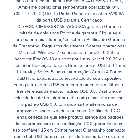
tipo C Interface de saída USB tipo A x4 (USB 3.1 Gen 1)
Ambiente operacional Temperatura operacional 0°C
(32°F) ~ 70°C (158°F) Poder Potência de saída 5V/0,9A
da porta USB garantia Certificado
CE/FCC/BSMI/KC/RCM/EAC/UKCA garantia Garantia
limitada de dois anos Política de garantia Clique aqui
para obter mais informações sobre a Política de Garantia
da Transcend. Requisitos do sistema Sistema operacional
Microsoft Windows 7 ou posterior macOS 10.2.8 ou
posterior iPadOS 13 ou posterior Linux Kernel 2.6.30 ou
posterior Descrição Baseus Hub Expansão USB 3.0 4 em
1 UltraJoy Series Baseus Informações Gerais 4 Portas
USB Hub: Expanda a conectividade do seu dispositivo
com quatro portas USB para carregamento simultâneo e
transferência de dados. Padrão USB 3.0: Desfrute de
velocidades de transferência de dados mais rápidas com
o padrão USB 3.0, tornando as transferências de
arquivos e sincronizando uma brisa. Certificado FCC:
Tenha certeza de que este produto atende aos padrões
de segurança com sua certificação FCC, garantindo um
uso confiável. 15 cm Comprimento: O tamanho compacto
deste hub USB torna mais fácil de transportar e usar em