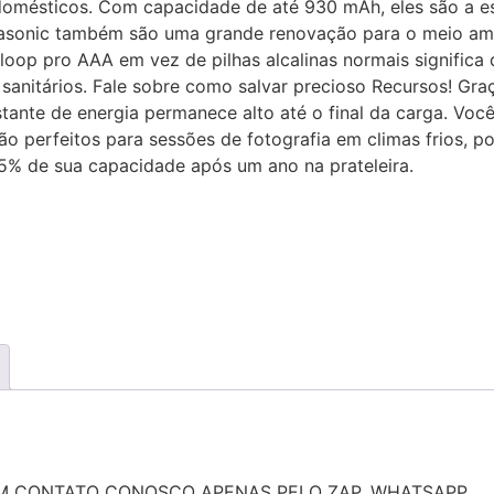
 domésticos. Com capacidade de até 930 mAh, eles são a es
nasonic também são uma grande renovação para o meio amb
neloop pro AAA em vez de pilhas alcalinas normais signific
sanitários. Fale sobre como salvar precioso Recursos! Gra
nstante de energia permanece alto até o final da carga. V
ão perfeitos para sessões de fotografia em climas frios,
5% de sua capacidade após um ano na prateleira.
M CONTATO CONOSCO APENAS PELO ZAP, WHATSAPP.