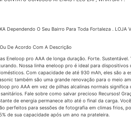
AXA Dependendo O Seu Bairro Para Toda Fortaleza . LOJA
 Ou De Acordo Com A Descrição
s Eneloop pro AAA de longa duração. Forte. Sustentável. V
rando. Nossa linha eneloop pro é ideal para dispositivos
 domésticos. Com capacidade de até 930 mAh, eles são a es
nasonic também são uma grande renovação para o meio amb
neloop pro AAA em vez de pilhas alcalinas normais signific
sanitários. Fale sobre como salvar precioso Recursos! Gra
nstante de energia permanece alto até o final da carga. V
ão perfeitos para sessões de fotografia em climas frios,
5% de sua capacidade após um ano na prateleira.