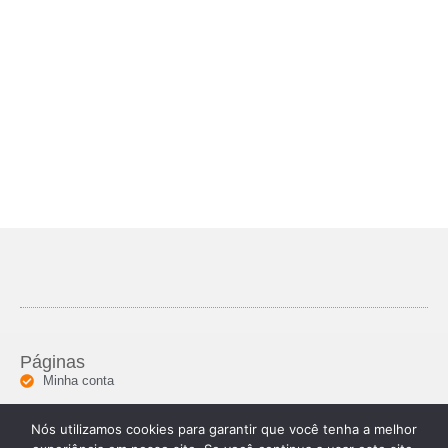
Páginas
Minha conta
Informações
Nós utilizamos cookies para garantir que você tenha a melhor
Segunda a sexta: 08h ás 18h
(85) 92000-04877