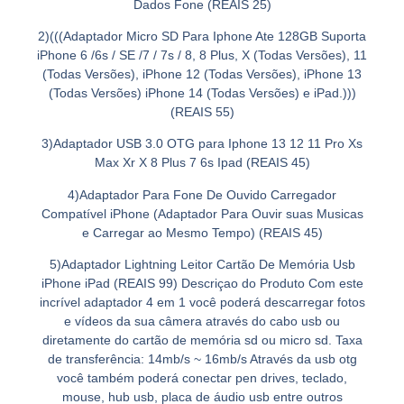
Dados Fone (REAIS 25)
2)(((Adaptador Micro SD Para Iphone Ate 128GB Suporta
iPhone 6 /6s / SE /7 / 7s / 8, 8 Plus, X (Todas Versões), 11
(Todas Versões), iPhone 12 (Todas Versões), iPhone 13
(Todas Versões) iPhone 14 (Todas Versões) e iPad.)))
(REAIS 55)
3)Adaptador USB 3.0 OTG para Iphone 13 12 11 Pro Xs
Max Xr X 8 Plus 7 6s Ipad (REAIS 45)
4)Adaptador Para Fone De Ouvido Carregador
Compatível iPhone (Adaptador Para Ouvir suas Musicas
e Carregar ao Mesmo Tempo) (REAIS 45)
5)Adaptador Lightning Leitor Cartão De Memória Usb
iPhone iPad (REAIS 99) Descriçao do Produto Com este
incrível adaptador 4 em 1 você poderá descarregar fotos
e vídeos da sua câmera através do cabo usb ou
diretamente do cartão de memória sd ou micro sd. Taxa
de transferência: 14mb/s ~ 16mb/s Através da usb otg
você também poderá conectar pen drives, teclado,
mouse, hub usb, placa de áudio usb entre outros